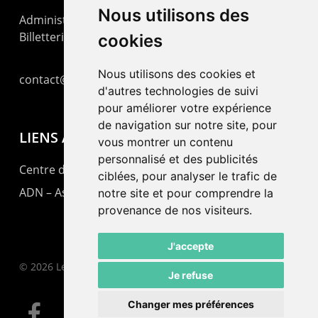
Nous utilisons des
Administration : +41 32 725 03 03
Billetterie : +41 32 725 05 05
cookies
Nous utilisons des cookies et
contact@lepommier.ch
d'autres technologies de suivi
pour améliorer votre expérience
de navigation sur notre site, pour
LIENS AMIS
vous montrer un contenu
personnalisé et des publicités
Centre de culture ABC
ciblées, pour analyser le trafic de
ADN – Association Danse Neuchâtel
notre site et pour comprendre la
provenance de nos visiteurs.
J'accepte
© 2026 Le Pommier.
Je refuse
Changer mes préférences
facebook
instagram
email