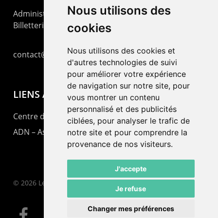
Nous utilisons des
Administration : +41 32 725 03 03
Billetterie : +41 32 725 05 05
cookies
Nous utilisons des cookies et
contact@lepommier.ch
d'autres technologies de suivi
pour améliorer votre expérience
de navigation sur notre site, pour
LIENS AMIS
vous montrer un contenu
personnalisé et des publicités
Centre de culture ABC
ciblées, pour analyser le trafic de
ADN – Association Danse Neuchâtel
notre site et pour comprendre la
provenance de nos visiteurs.
J'accepte
© 2026 Le Pommier.
Je refuse
Changer mes préférences
facebook
instagram
email