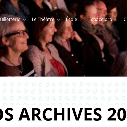
Billetterie
Le Théâtre
École
Espace pro
S ARCHIVES 20