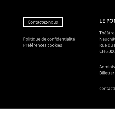
LE P
Contactez-nous
Théâtre 
Politique de confidentialité
Neuchât
Préférences cookies
Rue du
CH-2000
Administ
Billette
contac