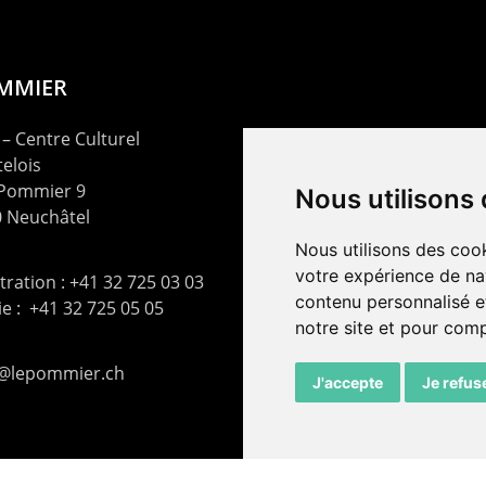
OMMIER
– Centre Culturel
elois
 Pommier 9
Nous utilisons
 Neuchâtel
Nous utilisons des cook
votre expérience de na
ration : +41 32 725 03 03
contenu personnalisé et
rie : +41 32 725 05 05
notre site et pour com
t@lepommier.ch
J'accepte
Je refus