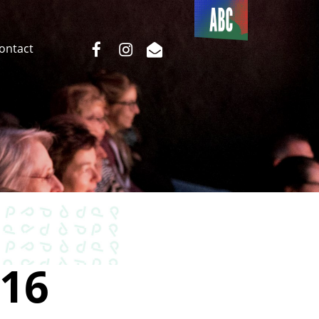
Du côté
de l’ABC
facebook
instagram
email
Contact
16