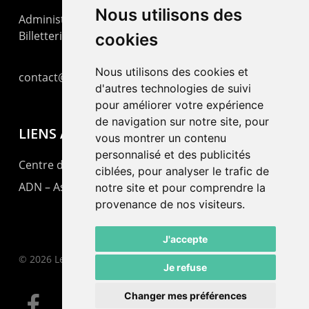
Nous utilisons des
Administration : +41 32 725 03 03
Billetterie : +41 32 725 05 05
cookies
Nous utilisons des cookies et
contact@lepommier.ch
d'autres technologies de suivi
pour améliorer votre expérience
de navigation sur notre site, pour
LIENS AMIS
vous montrer un contenu
personnalisé et des publicités
Centre de culture ABC
ciblées, pour analyser le trafic de
ADN – Association Danse Neuchâtel
notre site et pour comprendre la
provenance de nos visiteurs.
J'accepte
© 2026 Le Pommier.
Je refuse
Changer mes préférences
facebook
instagram
email