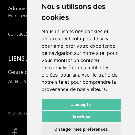
Nous utilisons des
Administration : +41 32 725 03 03
Billetterie : +41 32 725 05 05
cookies
Nous utilisons des cookies et
contact@lepommier.ch
d'autres technologies de suivi
pour améliorer votre expérience
de navigation sur notre site, pour
LIENS AMIS
vous montrer un contenu
personnalisé et des publicités
Centre de culture ABC
ciblées, pour analyser le trafic de
ADN – Association Danse Neuchâtel
notre site et pour comprendre la
provenance de nos visiteurs.
J'accepte
© 2026 Le Pommier.
Je refuse
Changer mes préférences
facebook
instagram
email