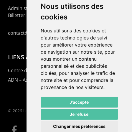
Nous utilisons des
Administration : +41 32 725 03 03
Billetterie : +41 32 725 05 05
cookies
Nous utilisons des cookies et
contact@lepommier.ch
d'autres technologies de suivi
pour améliorer votre expérience
de navigation sur notre site, pour
LIENS AMIS
vous montrer un contenu
personnalisé et des publicités
Centre de culture ABC
ciblées, pour analyser le trafic de
ADN – Association Danse Neuchâtel
notre site et pour comprendre la
provenance de nos visiteurs.
J'accepte
© 2026 Le Pommier.
Je refuse
Changer mes préférences
facebook
instagram
email