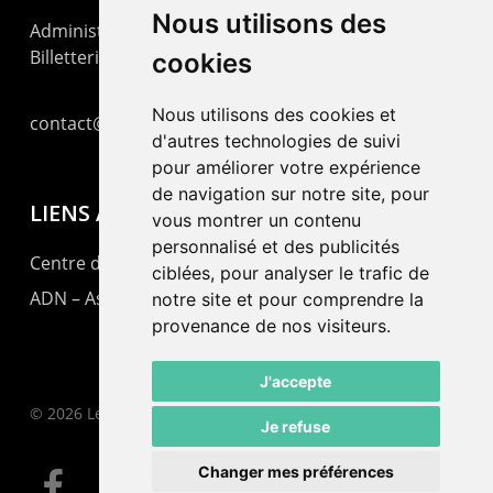
Nous utilisons des
Administration : +41 32 725 03 03
Billetterie : +41 32 725 05 05
cookies
Nous utilisons des cookies et
contact@lepommier.ch
d'autres technologies de suivi
pour améliorer votre expérience
de navigation sur notre site, pour
LIENS AMIS
vous montrer un contenu
personnalisé et des publicités
Centre de culture ABC
ciblées, pour analyser le trafic de
ADN – Association Danse Neuchâtel
notre site et pour comprendre la
provenance de nos visiteurs.
J'accepte
© 2026 Le Pommier.
Je refuse
Changer mes préférences
facebook
instagram
email