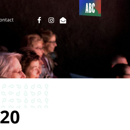
Du côté
de l’ABC
facebook
instagram
email
Contact
20