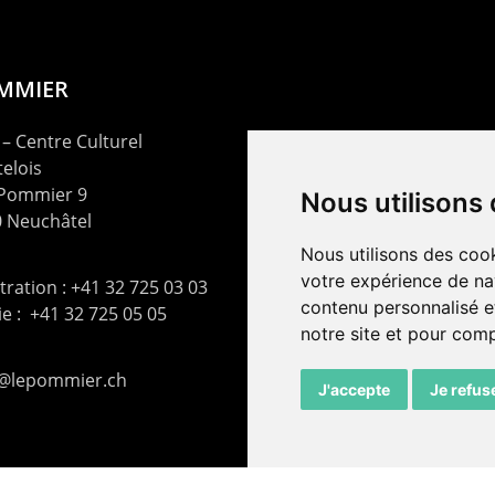
OMMIER
– Centre Culturel
elois
 Pommier 9
Nous utilisons
 Neuchâtel
Nous utilisons des cook
votre expérience de na
ration : +41 32 725 03 03
contenu personnalisé et
rie : +41 32 725 05 05
notre site et pour com
t@lepommier.ch
J'accepte
Je refus