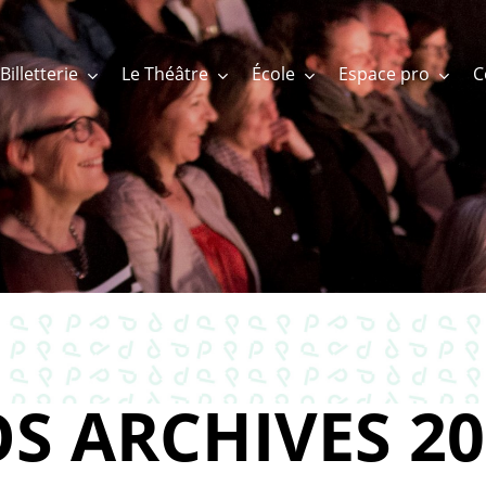
Billetterie
Le Théâtre
École
Espace pro
S ARCHIVES 20