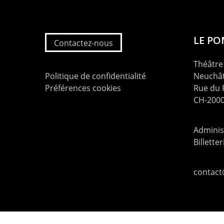
LE P
Contactez-nous
Théâtre 
Politique de confidentialité
Neuchât
Préférences cookies
Rue du
CH-2000
Administ
Billette
contac