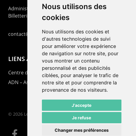
Nous utilisons des
Administration : +41 32 725 03 03
Billetterie : +41 32 725 05 05
cookies
Nous utilisons des cookies et
contact@lepommier.ch
d'autres technologies de suivi
pour améliorer votre expérience
de navigation sur notre site, pour
LIENS AMIS
vous montrer un contenu
personnalisé et des publicités
Centre de culture ABC
ciblées, pour analyser le trafic de
ADN – Association Danse Neuchâtel
notre site et pour comprendre la
provenance de nos visiteurs.
J'accepte
© 2026 Le Pommier.
Je refuse
Changer mes préférences
facebook
instagram
email