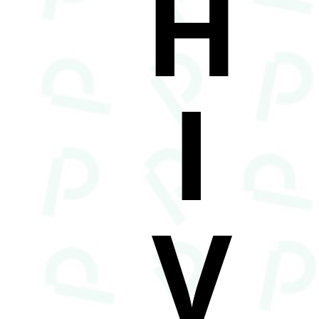
H
I
V