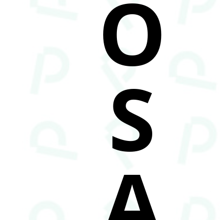
O
S
A