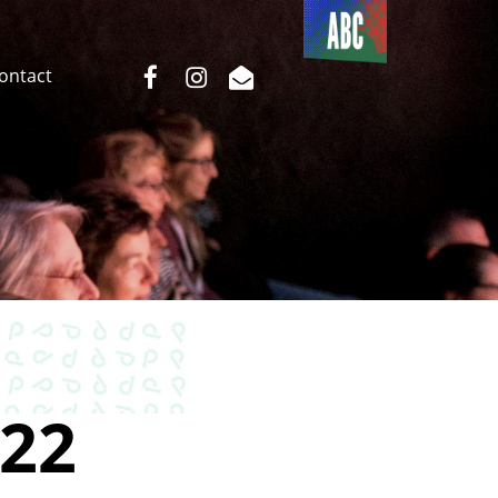
Du côté
de l’ABC
facebook
instagram
email
Contact
22