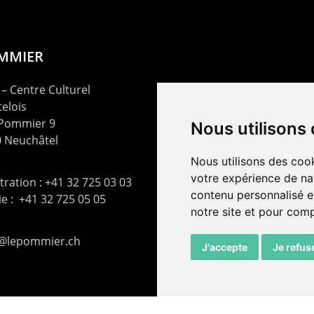
OMMIER
– Centre Culturel
elois
 Pommier 9
Nous utilisons
 Neuchâtel
Nous utilisons des cook
votre expérience de na
ration : +41 32 725 03 03
contenu personnalisé et
rie : +41 32 725 05 05
notre site et pour com
t@lepommier.ch
J'accepte
Je refus