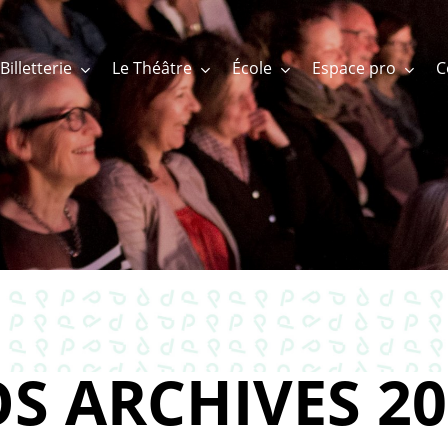
Billetterie
Le Théâtre
École
Espace pro
S ARCHIVES 20