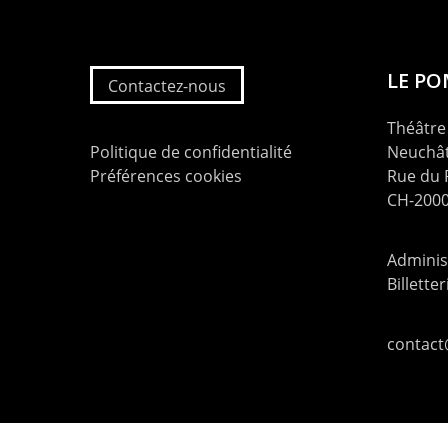
LE P
Contactez-nous
Théâtre 
Politique de confidentialité
Neuchât
Préférences cookies
Rue du
CH-2000
Administ
Billette
contac