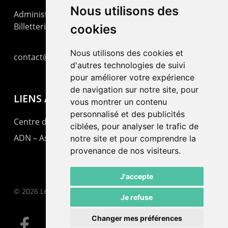
Nous utilisons des
Administration : +41 32 725 03 03
Billetterie : +41 32 725 05 05
cookies
Nous utilisons des cookies et
contact@lepommier.ch
d'autres technologies de suivi
pour améliorer votre expérience
de navigation sur notre site, pour
LIENS AMIS
vous montrer un contenu
personnalisé et des publicités
Centre de culture ABC
ciblées, pour analyser le trafic de
ADN – Association Danse Neuchâtel
notre site et pour comprendre la
provenance de nos visiteurs.
J'accepte
© 2026 Le Pommier.
Je refuse
Changer mes préférences
facebook
instagram
email