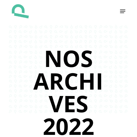
Skip
Menu
to
main
content
NOS
ARCHI
VES
2022