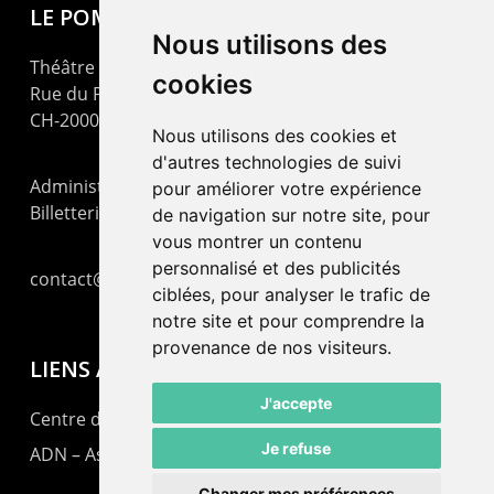
LE POMMIER
Nous utilisons des
Théâtre – Centre Culturel Neuchâtelois
cookies
Rue du Pommier 9
CH-2000 Neuchâtel
Nous utilisons des cookies et
d'autres technologies de suivi
Administration : +41 32 725 03 03
pour améliorer votre expérience
Billetterie : +41 32 725 05 05
de navigation sur notre site, pour
vous montrer un contenu
personnalisé et des publicités
contact@lepommier.ch
ciblées, pour analyser le trafic de
notre site et pour comprendre la
provenance de nos visiteurs.
LIENS AMIS
J'accepte
Centre de culture ABC
Je refuse
ADN – Association Danse Neuchâtel
Changer mes préférences