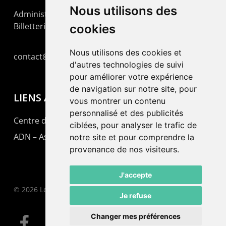
Nous utilisons des
Administration : +41 32 725 03 03
Billetterie : +41 32 725 05 05
cookies
Nous utilisons des cookies et
contact@lepommier.ch
d'autres technologies de suivi
pour améliorer votre expérience
de navigation sur notre site, pour
LIENS AMIS
vous montrer un contenu
personnalisé et des publicités
Centre de culture ABC
ciblées, pour analyser le trafic de
ADN – Association Danse Neuchâtel
notre site et pour comprendre la
provenance de nos visiteurs.
J'accepte
© 2026 Le Pommier.
Je refuse
Changer mes préférences
facebook
instagram
email