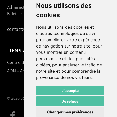
Nous utilisons des
Administration : +41 32 725 03 03
Billetterie : +41 32 725 05 05
cookies
Nous utilisons des cookies et
contact@lepommier.ch
d'autres technologies de suivi
pour améliorer votre expérience
de navigation sur notre site, pour
LIENS AMIS
vous montrer un contenu
personnalisé et des publicités
Centre de culture ABC
ciblées, pour analyser le trafic de
ADN – Association Danse Neuchâtel
notre site et pour comprendre la
provenance de nos visiteurs.
J'accepte
© 2026 Le Pommier.
Je refuse
Changer mes préférences
facebook
instagram
email