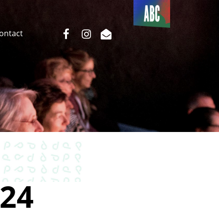
Du côté
de l’ABC
facebook
instagram
email
Contact
24