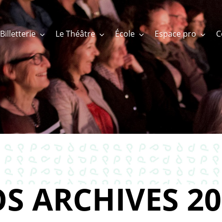
Billetterie
Le Théâtre
École
Espace pro
S ARCHIVES 20