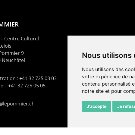
OMMIER
– Centre Culturel
elois
 Pommier 9
Nous utilisons
 Neuchâtel
Nous utilisons des cook
votre expérience de na
ration : +41 32 725 03 03
contenu personnalisé et
rie : +41 32 725 05 05
notre site et pour com
t@lepommier.ch
J'accepte
Je refus