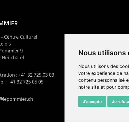
OMMIER
– Centre Culturel
elois
 Pommier 9
Nous utilisons
 Neuchâtel
Nous utilisons des cook
votre expérience de na
ration : +41 32 725 03 03
contenu personnalisé et
rie : +41 32 725 05 05
notre site et pour com
t@lepommier.ch
J'accepte
Je refus