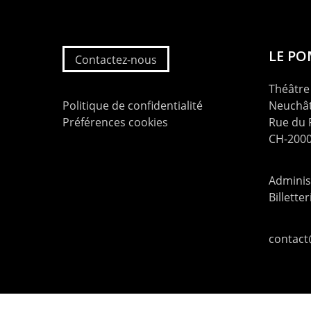
LE P
Contactez-nous
Théâtre 
Politique de confidentialité
Neuchât
Préférences cookies
Rue du
CH-2000
Administ
Billette
contac