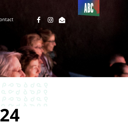
Du côté
de l’ABC
facebook
instagram
email
Contact
24