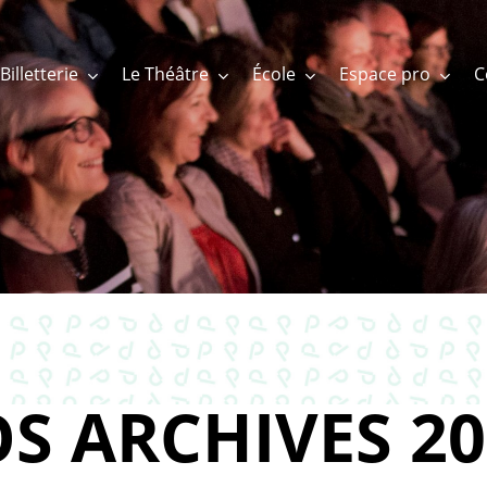
Billetterie
Le Théâtre
École
Espace pro
S ARCHIVES 20