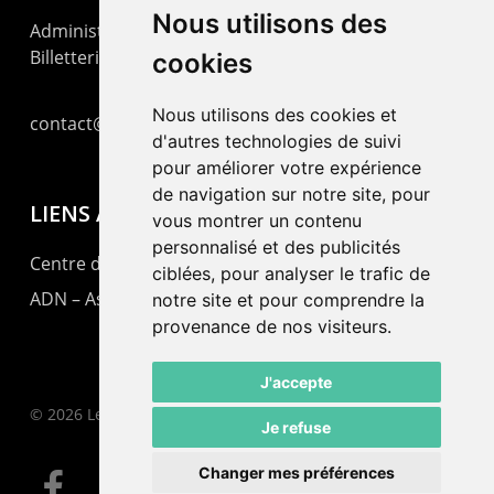
Nous utilisons des
Administration : +41 32 725 03 03
Billetterie : +41 32 725 05 05
cookies
Nous utilisons des cookies et
contact@lepommier.ch
d'autres technologies de suivi
pour améliorer votre expérience
de navigation sur notre site, pour
LIENS AMIS
vous montrer un contenu
personnalisé et des publicités
Centre de culture ABC
ciblées, pour analyser le trafic de
ADN – Association Danse Neuchâtel
notre site et pour comprendre la
provenance de nos visiteurs.
J'accepte
© 2026 Le Pommier.
Je refuse
Changer mes préférences
facebook
instagram
email