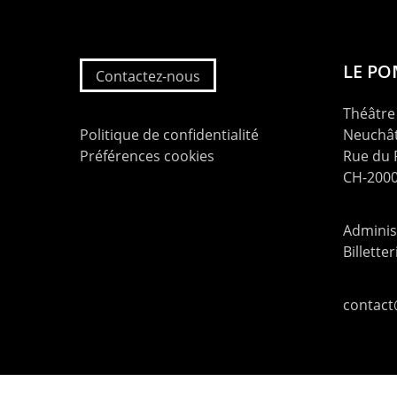
LE P
Contactez-nous
Théâtre 
Politique de confidentialité
Neuchât
Préférences cookies
Rue du
CH-2000
Administ
Billette
contac