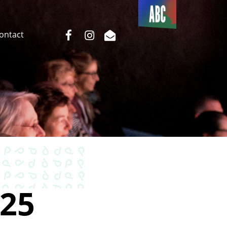
Du côté
de l’ABC
facebook
instagram
email
Contact
25