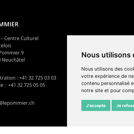
OMMIER
– Centre Culturel
elois
 Pommier 9
Nous utilisons
 Neuchâtel
Nous utilisons des cook
votre expérience de na
ration : +41 32 725 03 03
contenu personnalisé et
rie : +41 32 725 05 05
notre site et pour com
t@lepommier.ch
J'accepte
Je refus