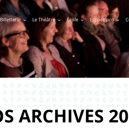
Billetterie
Le Théâtre
École
Espace pro
S ARCHIVES 20