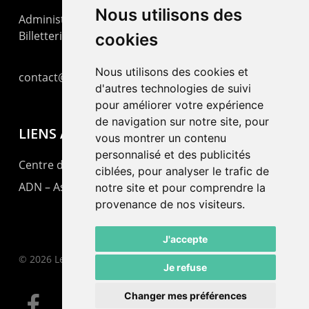
Nous utilisons des
Administration : +41 32 725 03 03
Billetterie : +41 32 725 05 05
cookies
Nous utilisons des cookies et
contact@lepommier.ch
d'autres technologies de suivi
pour améliorer votre expérience
de navigation sur notre site, pour
LIENS AMIS
vous montrer un contenu
personnalisé et des publicités
Centre de culture ABC
ciblées, pour analyser le trafic de
ADN – Association Danse Neuchâtel
notre site et pour comprendre la
provenance de nos visiteurs.
J'accepte
© 2026 Le Pommier.
Je refuse
Changer mes préférences
facebook
instagram
email