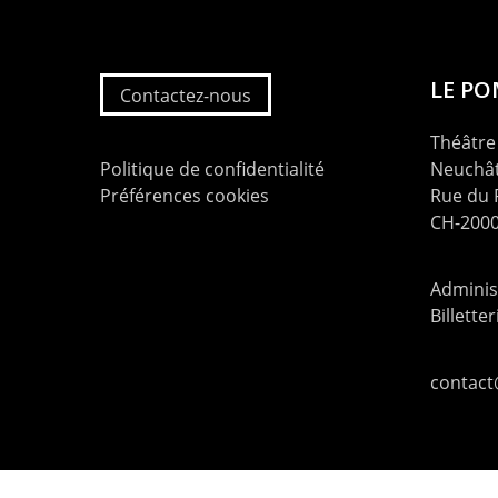
LE P
Contactez-nous
Théâtre 
Politique de confidentialité
Neuchât
Préférences cookies
Rue du
CH-2000
Administ
Billette
contac