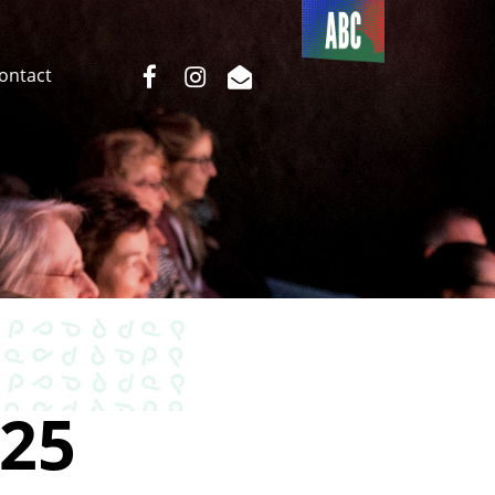
Du côté
de l’ABC
facebook
instagram
email
Contact
25