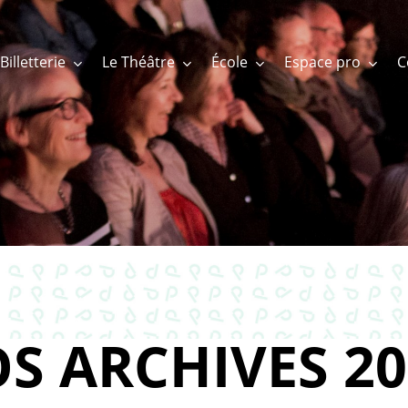
Billetterie
Le Théâtre
École
Espace pro
S ARCHIVES 20