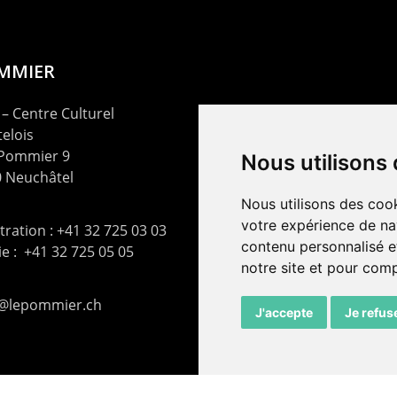
OMMIER
– Centre Culturel
elois
 Pommier 9
Nous utilisons
 Neuchâtel
Nous utilisons des cook
votre expérience de na
ration : +41 32 725 03 03
contenu personnalisé et
rie : +41 32 725 05 05
notre site et pour com
t@lepommier.ch
J'accepte
Je refus