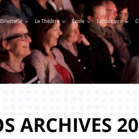
Billetterie
Le Théâtre
École
Espace pro
S ARCHIVES 20