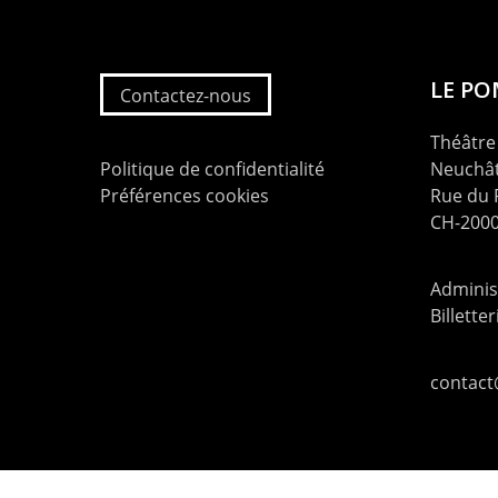
LE P
Contactez-nous
Théâtre 
Politique de confidentialité
Neuchât
Préférences cookies
Rue du
CH-2000
Administ
Billette
contac