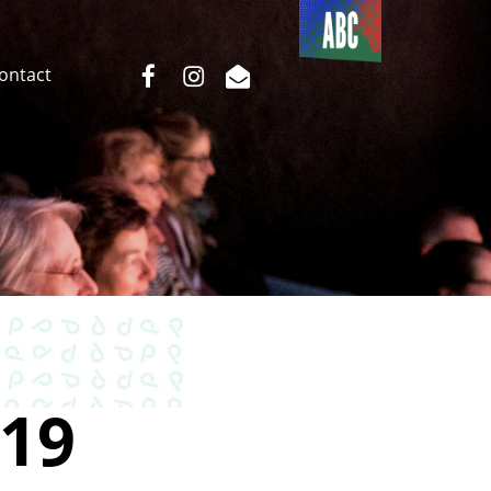
Du côté
de l’ABC
facebook
instagram
email
Contact
19