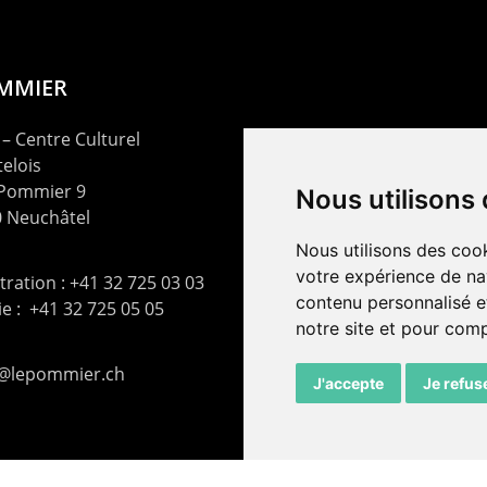
OMMIER
– Centre Culturel
elois
 Pommier 9
Nous utilisons
 Neuchâtel
Nous utilisons des cook
votre expérience de na
ration : +41 32 725 03 03
contenu personnalisé et
rie : +41 32 725 05 05
notre site et pour com
t@lepommier.ch
J'accepte
Je refus