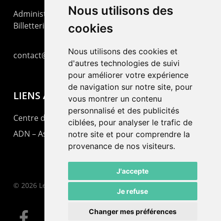
Nous utilisons des
Administration : +41 32 725 03 03
Billetterie : +41 32 725 05 05
cookies
Nous utilisons des cookies et
contact@lepommier.ch
d'autres technologies de suivi
pour améliorer votre expérience
de navigation sur notre site, pour
LIENS AMIS
vous montrer un contenu
personnalisé et des publicités
Centre de culture ABC
ciblées, pour analyser le trafic de
ADN – Association Danse Neuchâtel
notre site et pour comprendre la
provenance de nos visiteurs.
J'accepte
© 2026 Le Pommier.
Je refuse
Changer mes préférences
facebook
instagram
email