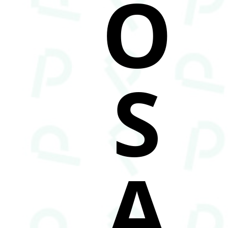
O
S
A