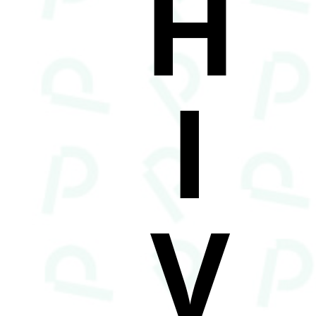
H
I
V