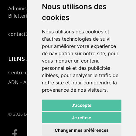
Nous utilisons des
Administration : +41 32 725 03 03
Billetterie : +41 32 725 05 05
cookies
Nous utilisons des cookies et
contact@lepommier.ch
d'autres technologies de suivi
pour améliorer votre expérience
de navigation sur notre site, pour
LIENS AMIS
vous montrer un contenu
personnalisé et des publicités
Centre de culture ABC
ciblées, pour analyser le trafic de
ADN – Association Danse Neuchâtel
notre site et pour comprendre la
provenance de nos visiteurs.
J'accepte
© 2026 Le Pommier.
Je refuse
Changer mes préférences
facebook
instagram
email