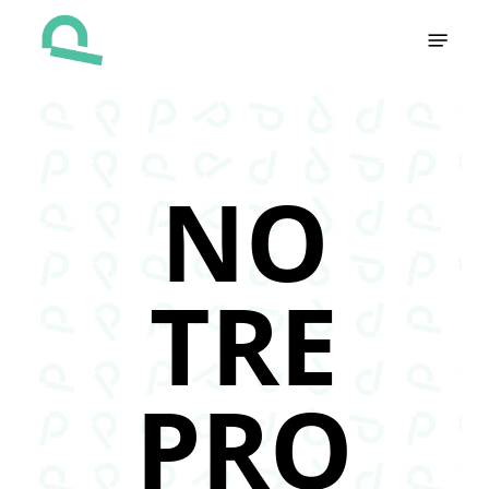
Skip
Menu
to
main
content
NO
TRE
PRO