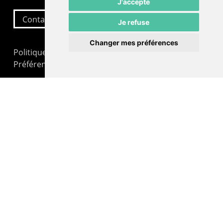
J'accepte
Contactez-nous
Je refuse
Changer mes préférences
Politique de confidentialité
Préférences cookies
LE POMMIER
Théâtre – Centre Culturel Neuchâtelois
Rue du Pommier 9
CH-2000 Neuchâtel
Administration : +41 32 725 03 03
Billetterie : +41 32 725 05 05
contact@lepommier.ch