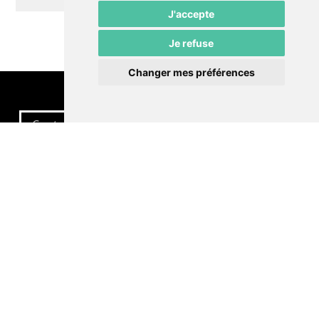
J'accepte
Je refuse
Changer mes préférences
Contactez-nous
Politique de confidentialité
Préférences cookies
LE POMMIER
Théâtre – Centre Culturel Neuchâtelois
Rue du Pommier 9
CH-2000 Neuchâtel