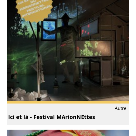
Autre
Ici et là - Festival MArionNEttes