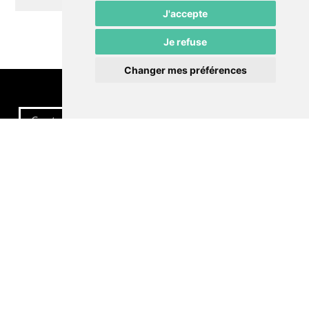
J'accepte
Je refuse
Changer mes préférences
Contactez-nous
Politique de confidentialité
Préférences cookies
LE POMMIER
Théâtre – Centre Culturel Neuchâtelois
Rue du Pommier 9
CH-2000 Neuchâtel