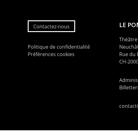
LE P
Contactez-nous
Théâtre 
Politique de confidentialité
Neuchât
Préférences cookies
Rue du
CH-2000
Administ
Billette
contac