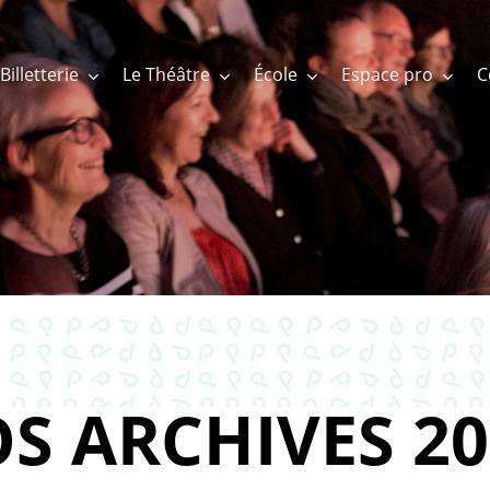
Billetterie
Le Théâtre
École
Espace pro
S ARCHIVES 20