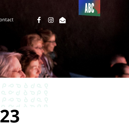
Du côté
de l’ABC
facebook
instagram
email
Contact
23