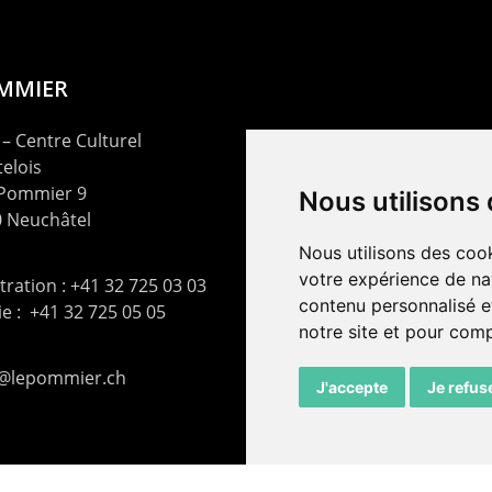
OMMIER
– Centre Culturel
elois
 Pommier 9
Nous utilisons
 Neuchâtel
Nous utilisons des cook
votre expérience de na
ration : +41 32 725 03 03
contenu personnalisé et
rie : +41 32 725 05 05
notre site et pour com
t@lepommier.ch
J'accepte
Je refus