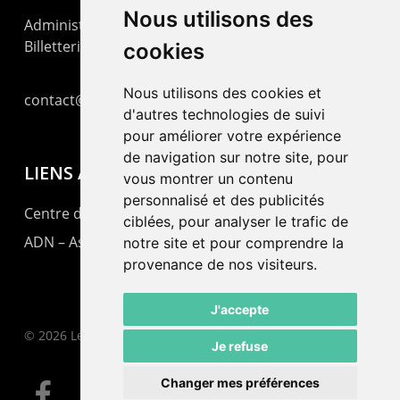
Nous utilisons des
Administration : +41 32 725 03 03
Billetterie : +41 32 725 05 05
cookies
Nous utilisons des cookies et
contact@lepommier.ch
d'autres technologies de suivi
pour améliorer votre expérience
de navigation sur notre site, pour
LIENS AMIS
vous montrer un contenu
personnalisé et des publicités
Centre de culture ABC
ciblées, pour analyser le trafic de
ADN – Association Danse Neuchâtel
notre site et pour comprendre la
provenance de nos visiteurs.
J'accepte
© 2026 Le Pommier.
Je refuse
Changer mes préférences
facebook
instagram
email