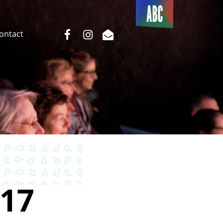
Du côté
de l’ABC
facebook
instagram
email
Contact
17