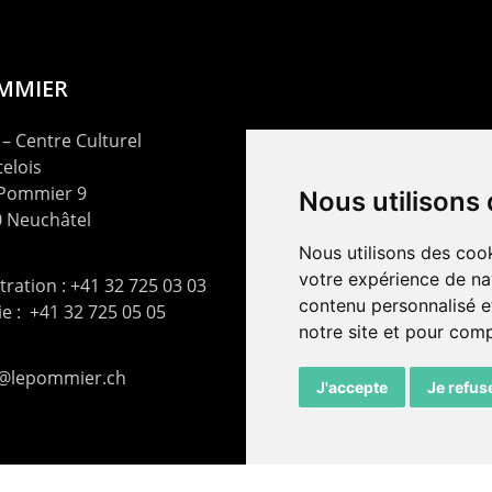
OMMIER
– Centre Culturel
elois
 Pommier 9
Nous utilisons
 Neuchâtel
Nous utilisons des cook
votre expérience de na
ration : +41 32 725 03 03
contenu personnalisé et
rie : +41 32 725 05 05
notre site et pour com
t@lepommier.ch
J'accepte
Je refus