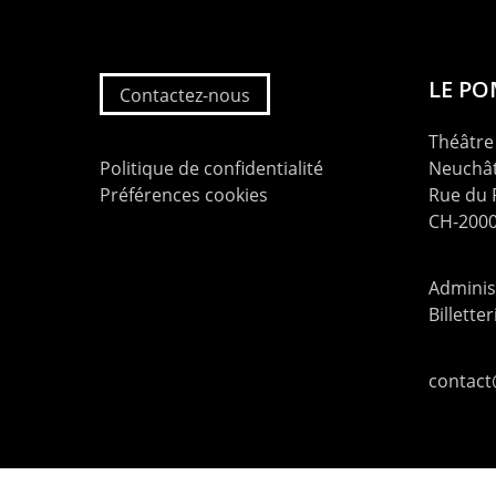
LE P
Contactez-nous
Théâtre 
Politique de confidentialité
Neuchât
Préférences cookies
Rue du
CH-2000
Administ
Billette
contac