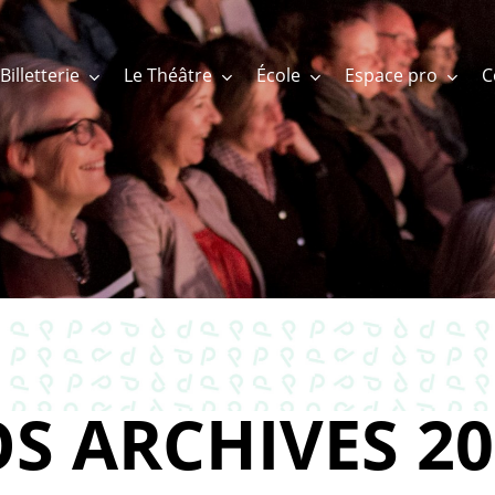
Billetterie
Le Théâtre
École
Espace pro
S ARCHIVES 20