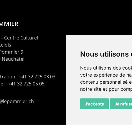
OMMIER
– Centre Culturel
elois
 Pommier 9
Nous utilisons
 Neuchâtel
Nous utilisons des cook
votre expérience de na
ration : +41 32 725 03 03
contenu personnalisé et
rie : +41 32 725 05 05
notre site et pour com
t@lepommier.ch
J'accepte
Je refus