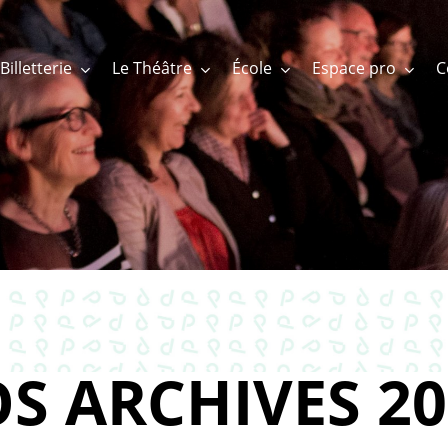
Billetterie
Le Théâtre
École
Espace pro
S ARCHIVES 20