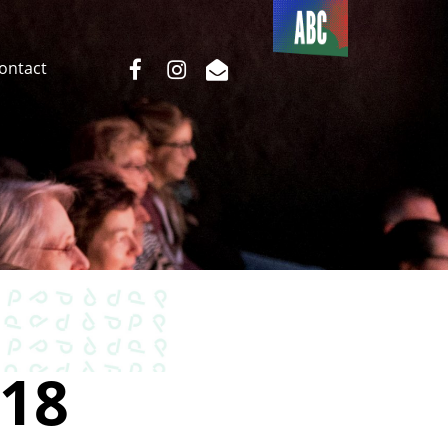
Du côté
de l’ABC
facebook
instagram
email
Contact
18