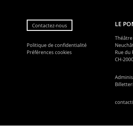
LE P
Contactez-nous
Théâtre 
Politique de confidentialité
Neuchât
Préférences cookies
Rue du
CH-2000
Administ
Billette
contac