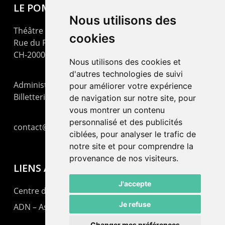
LE POMMIER
Nous utilisons des
Théâtre – Centre Culturel Neuchâtelois
cookies
Rue du Pommier 9
CH-2000 Neuchâtel
Nous utilisons des cookies et
d'autres technologies de suivi
Administration : +41 32 725 03 03
pour améliorer votre expérience
Billetterie : +41 32 725 05 05
de navigation sur notre site, pour
vous montrer un contenu
personnalisé et des publicités
contact@lepommier.ch
ciblées, pour analyser le trafic de
notre site et pour comprendre la
provenance de nos visiteurs.
LIENS AMIS
J'accepte
Centre de culture ABC
Je refuse
ADN – Association Danse Neuchâtel
Changer mes préférences