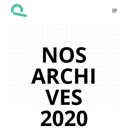
Skip
Menu
to
main
content
NOS
ARCHI
VES
2020