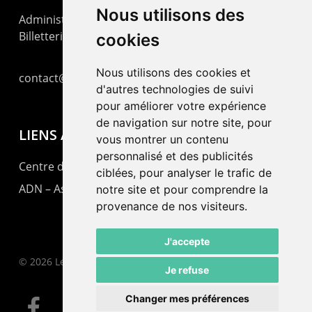
Nous utilisons des
Administration : +41 32 725 03 03
Billetterie : +41 32 725 05 05
cookies
Nous utilisons des cookies et
contact@lepommier.ch
d'autres technologies de suivi
pour améliorer votre expérience
de navigation sur notre site, pour
LIENS AMIS
vous montrer un contenu
personnalisé et des publicités
Centre de culture ABC
ciblées, pour analyser le trafic de
ADN – Association Danse Neuchâtel
notre site et pour comprendre la
provenance de nos visiteurs.
J'accepte
© 2026 Le Pommier.
Je refuse
Changer mes préférences
facebook
instagram
email