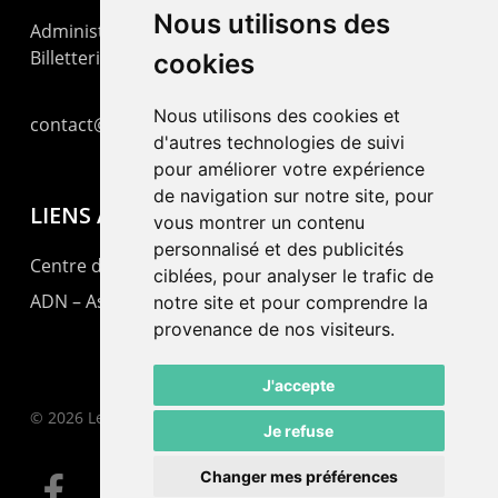
Nous utilisons des
Administration : +41 32 725 03 03
Billetterie : +41 32 725 05 05
cookies
Nous utilisons des cookies et
contact@lepommier.ch
d'autres technologies de suivi
pour améliorer votre expérience
de navigation sur notre site, pour
LIENS AMIS
vous montrer un contenu
personnalisé et des publicités
Centre de culture ABC
ciblées, pour analyser le trafic de
ADN – Association Danse Neuchâtel
notre site et pour comprendre la
provenance de nos visiteurs.
J'accepte
© 2026 Le Pommier.
Je refuse
Changer mes préférences
facebook
instagram
email