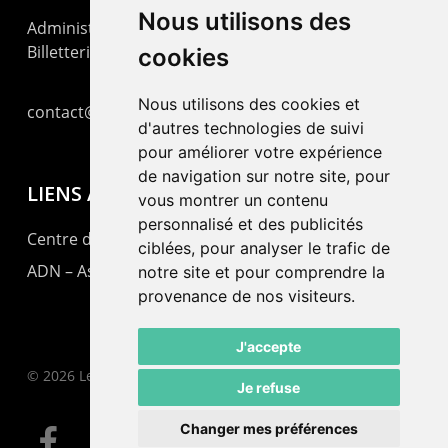
Nous utilisons des
Administration : +41 32 725 03 03
Billetterie : +41 32 725 05 05
cookies
Nous utilisons des cookies et
contact@lepommier.ch
d'autres technologies de suivi
pour améliorer votre expérience
de navigation sur notre site, pour
LIENS AMIS
vous montrer un contenu
personnalisé et des publicités
Centre de culture ABC
ciblées, pour analyser le trafic de
ADN – Association Danse Neuchâtel
notre site et pour comprendre la
provenance de nos visiteurs.
J'accepte
© 2026 Le Pommier.
Je refuse
Changer mes préférences
facebook
instagram
email