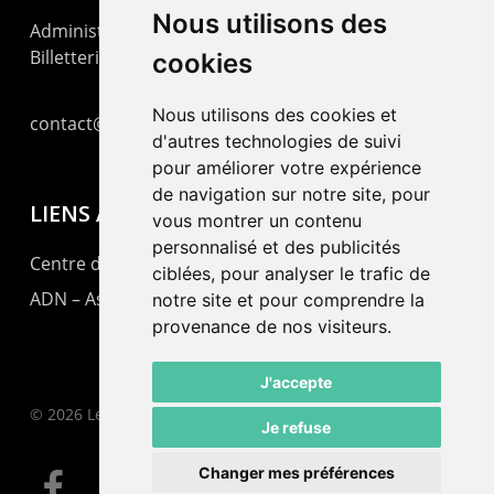
Nous utilisons des
Administration : +41 32 725 03 03
Billetterie : +41 32 725 05 05
cookies
Nous utilisons des cookies et
contact@lepommier.ch
d'autres technologies de suivi
pour améliorer votre expérience
de navigation sur notre site, pour
LIENS AMIS
vous montrer un contenu
personnalisé et des publicités
Centre de culture ABC
ciblées, pour analyser le trafic de
ADN – Association Danse Neuchâtel
notre site et pour comprendre la
provenance de nos visiteurs.
J'accepte
© 2026 Le Pommier.
Je refuse
Changer mes préférences
facebook
instagram
email