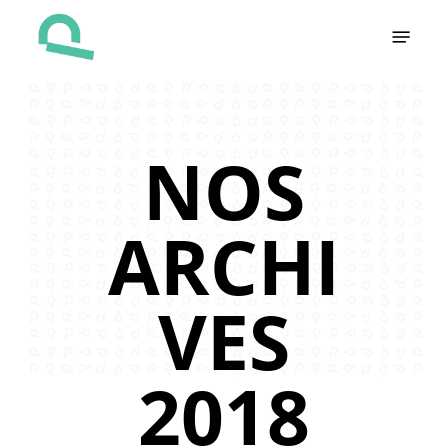
Skip
Menu
to
main
content
NOS
ARCHI
VES
2018