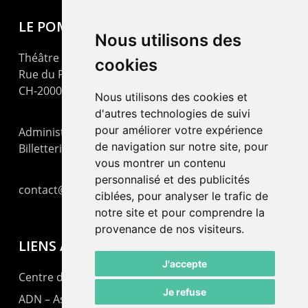
LE POMMIER
Nous utilisons des
Théâtre – Centre Culturel Neuchâtelois
cookies
Rue du Pommier 9
CH-2000 Neuchâtel
Nous utilisons des cookies et
d'autres technologies de suivi
pour améliorer votre expérience
Administration : +41 32 725 03 03
de navigation sur notre site, pour
Billetterie : +41 32 725 05 05
vous montrer un contenu
personnalisé et des publicités
contact@lepommier.ch
ciblées, pour analyser le trafic de
notre site et pour comprendre la
provenance de nos visiteurs.
LIENS AMIS
J'accepte
Centre de culture ABC
Je refuse
ADN – Association Danse Neuchâtel