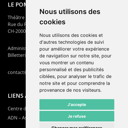
LE POMMIER
Nous utilisons des
Théâtre – Centre Culturel Neuchâtelois
cookies
Rue du Pommier 9
CH-2000 Neuchâtel
Nous utilisons des cookies et
d'autres technologies de suivi
Administration : +41 32 725 03 03
pour améliorer votre expérience
Billetterie : +41 32 725 05 05
de navigation sur notre site, pour
vous montrer un contenu
personnalisé et des publicités
contact@lepommier.ch
ciblées, pour analyser le trafic de
notre site et pour comprendre la
provenance de nos visiteurs.
LIENS AMIS
J'accepte
Centre de culture ABC
Je refuse
ADN – Association Danse Neuchâtel
Changer mes préférences