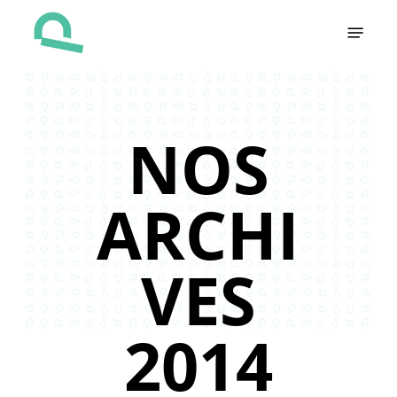
Skip
Menu
to
main
content
NOS
ARCHI
VES
2014