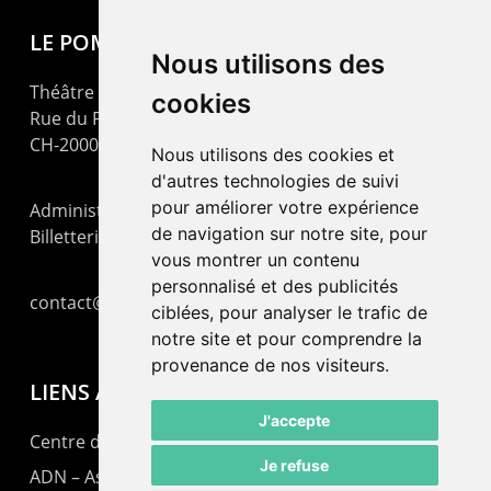
LE POMMIER
Nous utilisons des
Théâtre – Centre Culturel Neuchâtelois
cookies
Rue du Pommier 9
CH-2000 Neuchâtel
Nous utilisons des cookies et
d'autres technologies de suivi
pour améliorer votre expérience
Administration : +41 32 725 03 03
de navigation sur notre site, pour
Billetterie : +41 32 725 05 05
vous montrer un contenu
personnalisé et des publicités
contact@lepommier.ch
ciblées, pour analyser le trafic de
notre site et pour comprendre la
provenance de nos visiteurs.
LIENS AMIS
J'accepte
Centre de culture ABC
Je refuse
ADN – Association Danse Neuchâtel