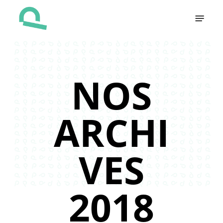
Skip
Menu
to
main
content
NOS
ARCHI
VES
2018