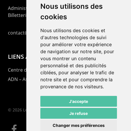
Nous utilisons des
Administration : +41 32 725 03 03
Billetterie : +41 32 725 05 05
cookies
Nous utilisons des cookies et
contact@lepommier.ch
d'autres technologies de suivi
pour améliorer votre expérience
de navigation sur notre site, pour
LIENS AMIS
vous montrer un contenu
personnalisé et des publicités
Centre de culture ABC
ciblées, pour analyser le trafic de
ADN – Association Danse Neuchâtel
notre site et pour comprendre la
provenance de nos visiteurs.
J'accepte
© 2026 Le Pommier.
Je refuse
Changer mes préférences
facebook
instagram
email