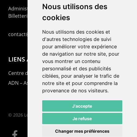
Nous utilisons des
Administration : +41 32 725 03 03
Billetterie : +41 32 725 05 05
cookies
Nous utilisons des cookies et
contact@lepommier.ch
d'autres technologies de suivi
pour améliorer votre expérience
de navigation sur notre site, pour
LIENS AMIS
vous montrer un contenu
personnalisé et des publicités
Centre de culture ABC
ciblées, pour analyser le trafic de
ADN – Association Danse Neuchâtel
notre site et pour comprendre la
provenance de nos visiteurs.
J'accepte
© 2026 Le Pommier.
Je refuse
Changer mes préférences
facebook
instagram
email