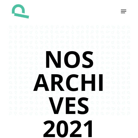
Skip
Menu
to
main
content
NOS
ARCHI
VES
2021