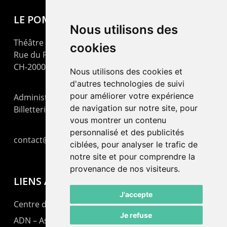
LE POMMIER
Nous utilisons des
Théâtre – Centre Culturel Neuchâtelois
cookies
Rue du Pommier 9
CH-2000 Neuchâtel
Nous utilisons des cookies et
d'autres technologies de suivi
pour améliorer votre expérience
Administration : +41 32 725 03 03
de navigation sur notre site, pour
Billetterie : +41 32 725 05 05
vous montrer un contenu
personnalisé et des publicités
contact@lepommier.ch
ciblées, pour analyser le trafic de
notre site et pour comprendre la
provenance de nos visiteurs.
LIENS AMIS
J'accepte
Centre de culture ABC
Je refuse
ADN – Association Danse Neuchâtel