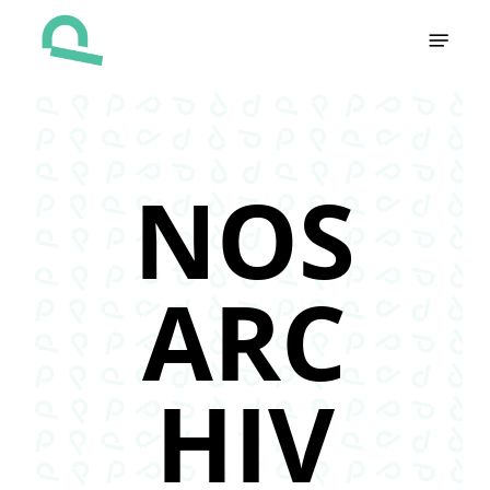
Skip
Menu
to
main
content
NOS
ARC
HIV