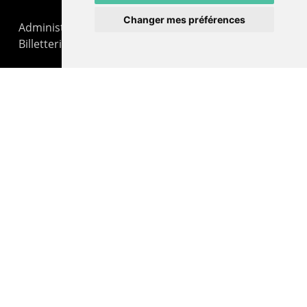
Changer mes préférences
Administration : +41 32 725 03 03
Billetterie : +41 32 725 05 05
contact@lepommier.ch
LIENS AMIS
Centre de culture ABC
ADN – Association Danse Neuchâtel
© 2026 Le Pommier.
facebook
instagram
email