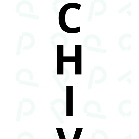
C
H
I