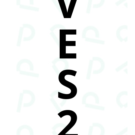
V
E
S
2