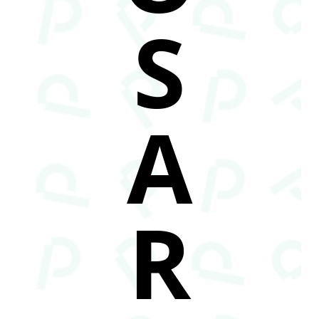
S
A
R