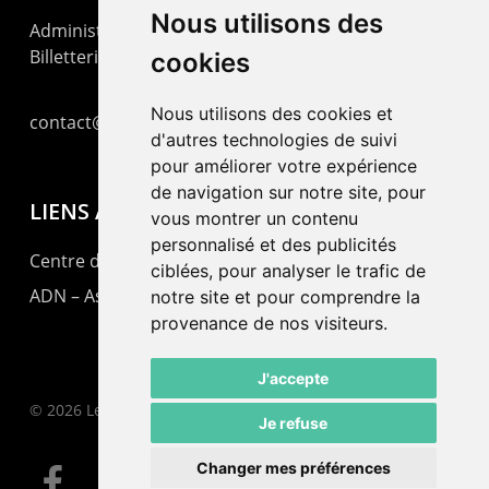
Nous utilisons des
Administration : +41 32 725 03 03
Billetterie : +41 32 725 05 05
cookies
Nous utilisons des cookies et
contact@lepommier.ch
d'autres technologies de suivi
pour améliorer votre expérience
de navigation sur notre site, pour
LIENS AMIS
vous montrer un contenu
personnalisé et des publicités
Centre de culture ABC
ciblées, pour analyser le trafic de
ADN – Association Danse Neuchâtel
notre site et pour comprendre la
provenance de nos visiteurs.
J'accepte
© 2026 Le Pommier.
Je refuse
Changer mes préférences
facebook
instagram
email