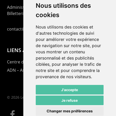
Nous utilisons des
Administration : +41 32 725 03 03
Billetterie : +41 32 725 05 05
cookies
Nous utilisons des cookies et
contact@lepommier.ch
d'autres technologies de suivi
pour améliorer votre expérience
de navigation sur notre site, pour
LIENS AMIS
vous montrer un contenu
personnalisé et des publicités
Centre de culture ABC
ciblées, pour analyser le trafic de
ADN – Association Danse Neuchâtel
notre site et pour comprendre la
provenance de nos visiteurs.
J'accepte
© 2026 Le Pommier.
Je refuse
Changer mes préférences
facebook
instagram
email