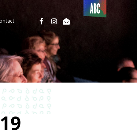
Du côté
de l’ABC
facebook
instagram
email
Contact
19