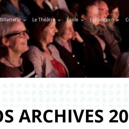
Billetterie
Le Théâtre
École
Espace pro
S ARCHIVES 20