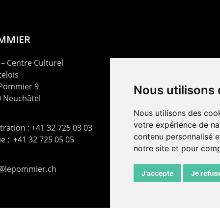
OMMIER
– Centre Culturel
elois
 Pommier 9
Nous utilisons
 Neuchâtel
Nous utilisons des cook
votre expérience de na
ration : +41 32 725 03 03
contenu personnalisé et
rie : +41 32 725 05 05
notre site et pour com
t@lepommier.ch
J'accepte
Je refus