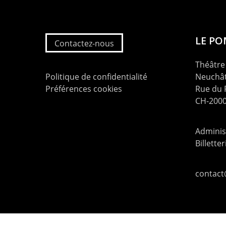
LE P
Contactez-nous
Théâtre 
Politique de confidentialité
Neuchât
Préférences cookies
Rue du
CH-2000
Administ
Billette
contac