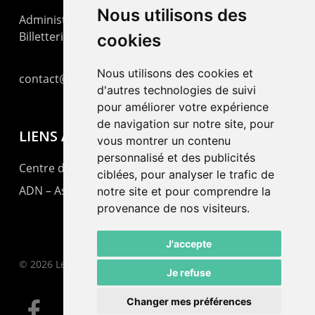
Nous utilisons des
Administration : +41 32 725 03 03
Billetterie : +41 32 725 05 05
cookies
Nous utilisons des cookies et
contact@lepommier.ch
d'autres technologies de suivi
pour améliorer votre expérience
de navigation sur notre site, pour
LIENS AMIS
vous montrer un contenu
personnalisé et des publicités
Centre de culture ABC
ciblées, pour analyser le trafic de
ADN – Association Danse Neuchâtel
notre site et pour comprendre la
provenance de nos visiteurs.
J'accepte
© 2026 Le Pommier.
Je refuse
Changer mes préférences
facebook
instagram
email