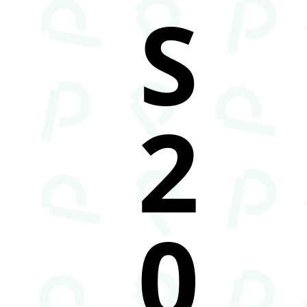
S
2
0