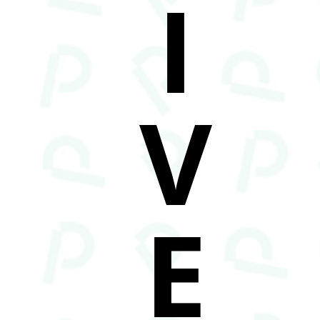
I
V
E