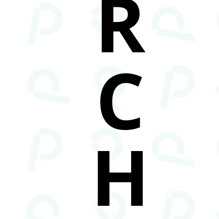
R
C
H