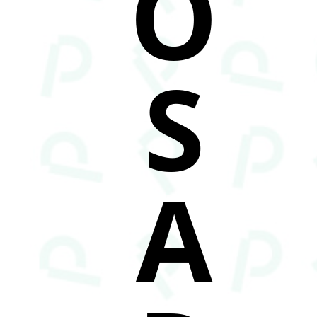
O
S
A